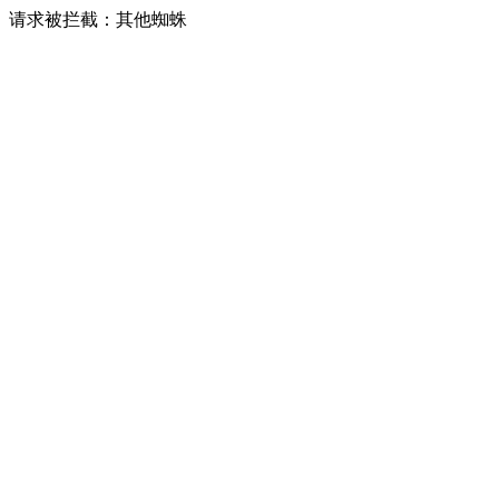
请求被拦截：其他蜘蛛