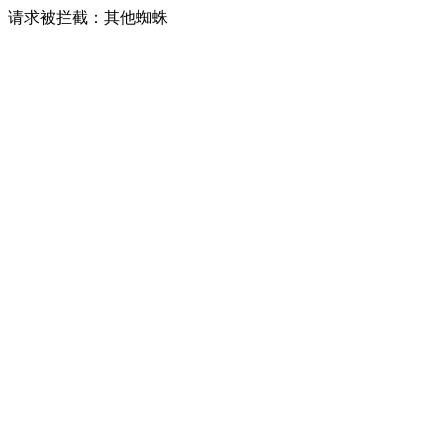
请求被拦截：其他蜘蛛