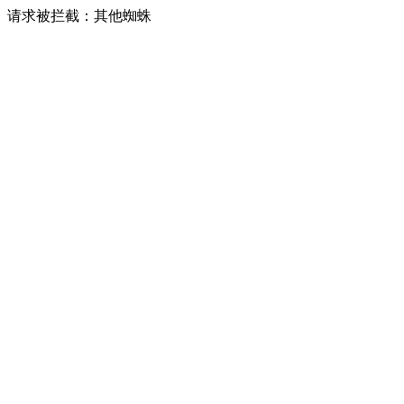
请求被拦截：其他蜘蛛