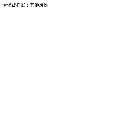
请求被拦截：其他蜘蛛