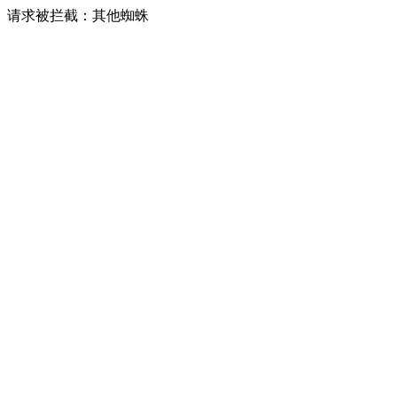
请求被拦截：其他蜘蛛