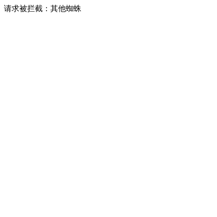
请求被拦截：其他蜘蛛