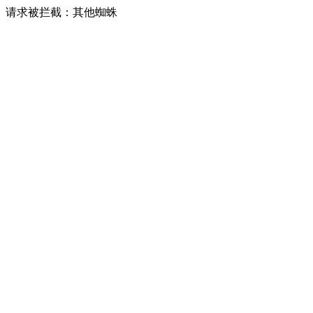
请求被拦截：其他蜘蛛