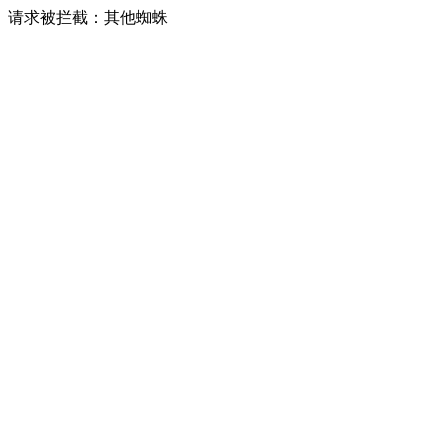
请求被拦截：其他蜘蛛