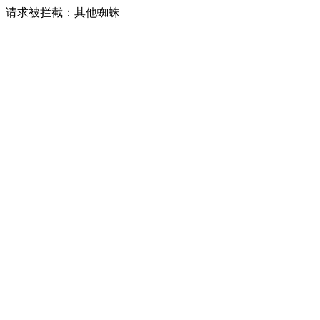
请求被拦截：其他蜘蛛