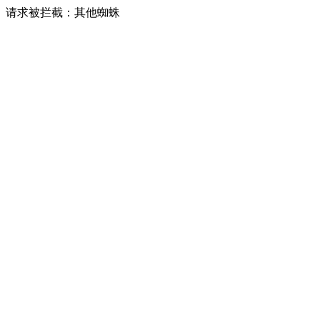
请求被拦截：其他蜘蛛