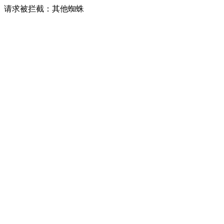
请求被拦截：其他蜘蛛