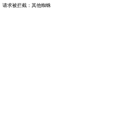
请求被拦截：其他蜘蛛