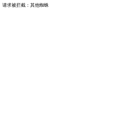
请求被拦截：其他蜘蛛