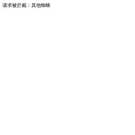
请求被拦截：其他蜘蛛