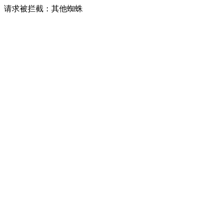
请求被拦截：其他蜘蛛