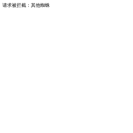
请求被拦截：其他蜘蛛