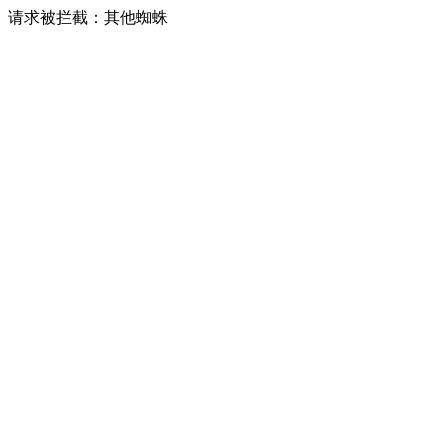
请求被拦截：其他蜘蛛