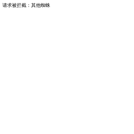
请求被拦截：其他蜘蛛