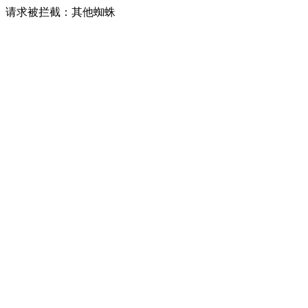
请求被拦截：其他蜘蛛