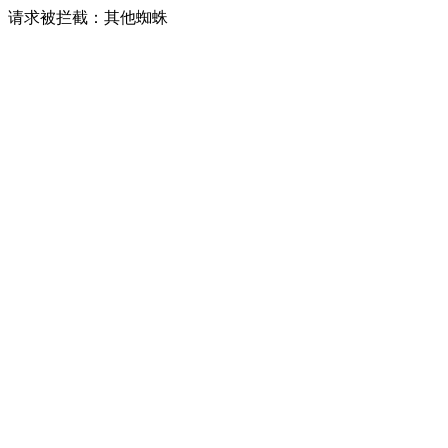
请求被拦截：其他蜘蛛