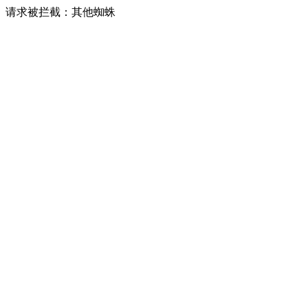
请求被拦截：其他蜘蛛