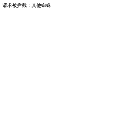
请求被拦截：其他蜘蛛