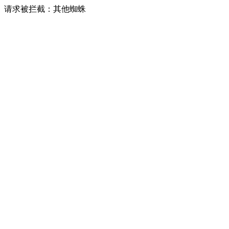
请求被拦截：其他蜘蛛