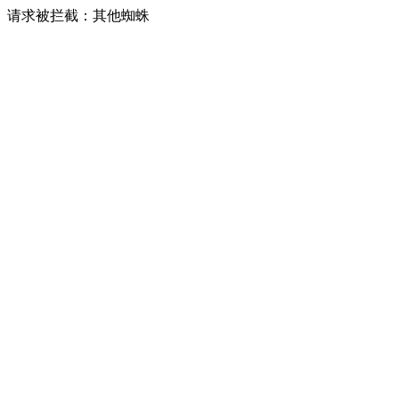
请求被拦截：其他蜘蛛