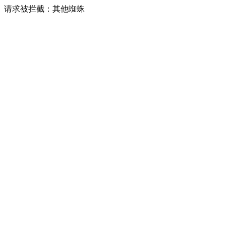
请求被拦截：其他蜘蛛