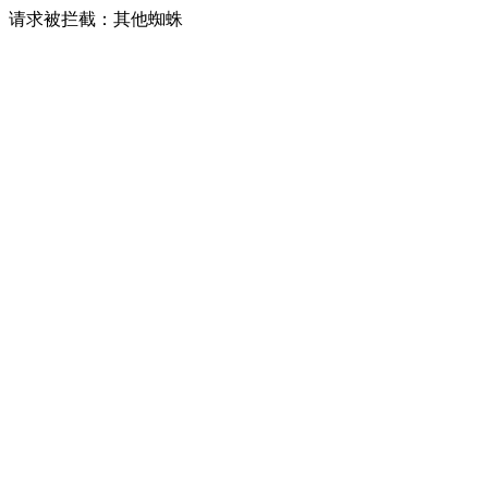
请求被拦截：其他蜘蛛