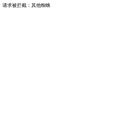
请求被拦截：其他蜘蛛