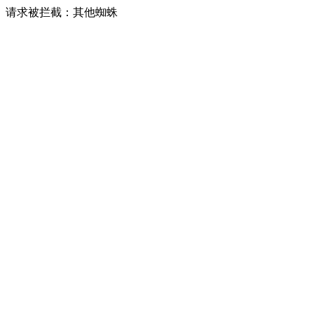
请求被拦截：其他蜘蛛