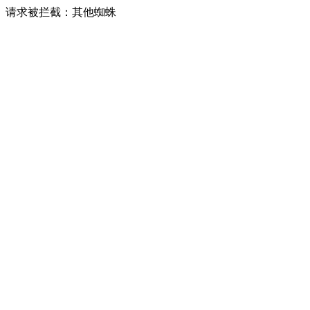
请求被拦截：其他蜘蛛