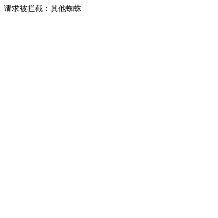
请求被拦截：其他蜘蛛