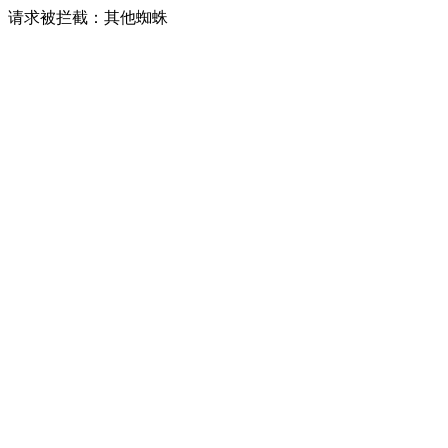
请求被拦截：其他蜘蛛