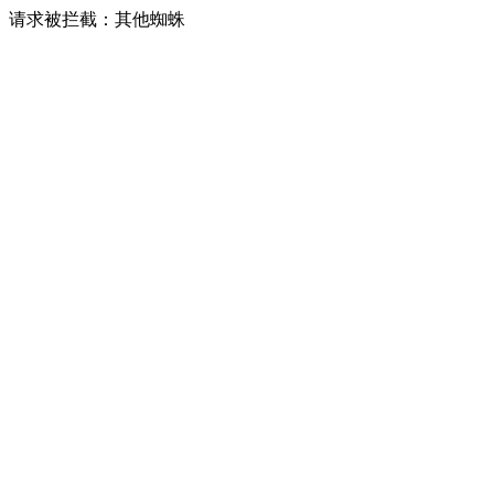
请求被拦截：其他蜘蛛