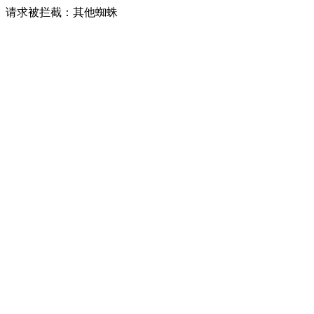
请求被拦截：其他蜘蛛