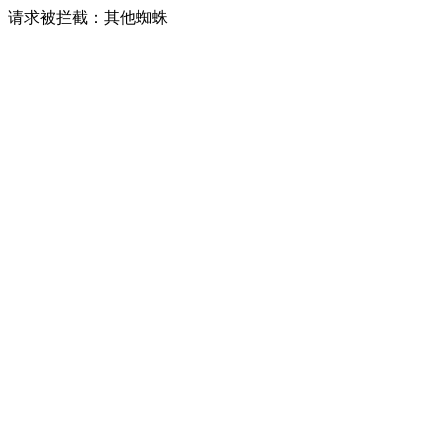
请求被拦截：其他蜘蛛