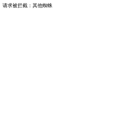
请求被拦截：其他蜘蛛