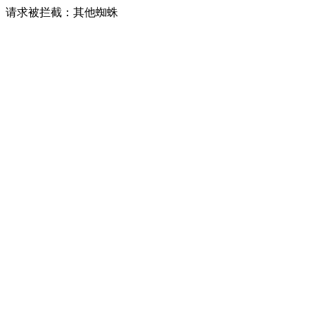
请求被拦截：其他蜘蛛