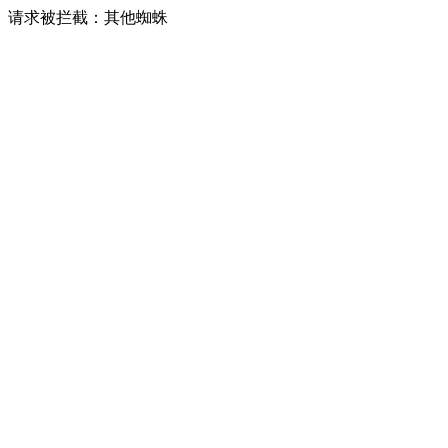
请求被拦截：其他蜘蛛